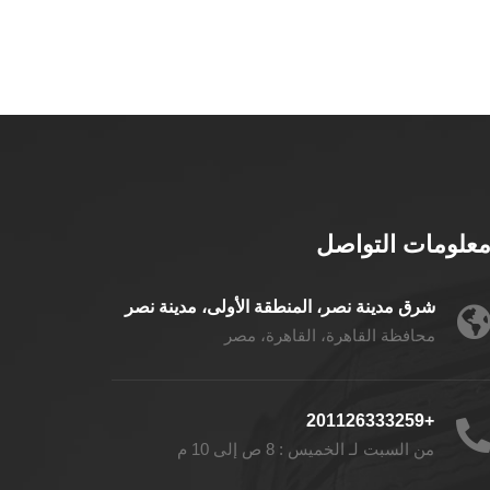
علومات التواصل
شرق مدينة نصر، المنطقة الأولى، مدينة نصر
محافظة القاهرة، القاهرة، مصر
+201126333259
من السبت لـ الخميس : 8 ص إلى 10 م