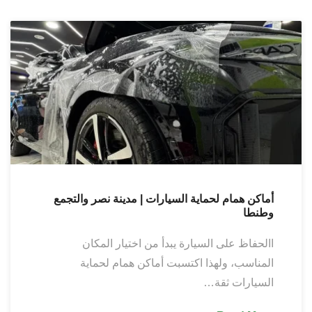
أماكن همام لحماية السيارات | مدينة نصر والتجمع
وطنطا
االحفاظ على السيارة يبدأ من اختيار المكان
المناسب، ولهذا اكتسبت أماكن همام لحماية
السيارات ثقة…