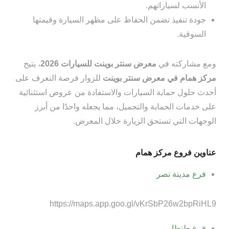
الأنسب لسياراتهم.
جودة تنفيذ تضمن الحفاظ على مظهر السيارة وقيمتها
السوقية.
ومع مشاركته في
معرض سنتر بوينت للسيارات 2026
، يتيح
مركز همام في معرض سنتر بوينت
للزوار فرصة التعرف على
أحدث حلول حماية السيارات والاستفادة من عروض استثنائية
على خدمات الحماية والتجميل، مما يجعله واحدًا من أبرز
الوجهات التي تستحق الزيارة خلال المعرض.
عناوين فروع مركز همام
فرع مدينة نصر
https://maps.app.goo.gl/vKrSbP26w2bpRiHL9
فرع طنطا