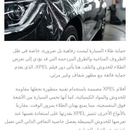
حماية طلاء السيارة ليست رفاهية بل ضرورة، خاصة في ظل
الظروف المناخية والطرق المزدحمة التي قد تؤدي إلى تعرض
الطلاء للخدوش والتلف. هنا يأتي دور فيلم XPEL، الذي يقدم
حماية فائقة مع مظهر شفاف وغير مرئي.
أفلام XPEL مصممة باستخدام تقنية متطورة تجعلها مقاومة
للخدوش والمواد الكيميائية، كما أنها تحمي السيارة من الأشعة
فوق البنفسجية، مما يمنع بهتان الطلاء بمرور الوقت. مقارنةً
بالأنواع الأخرى، تتميز XPEL بقدرتها على استعادة نفسها عند
تعرضها للخدوش البسيطة بفضل خاصية التعافي الذاتي التي تعمل
عند تعرض الفيلم للحرارة.