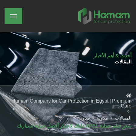
أحدث & أهم الأخبار
المقالات
Hamam Company for Car Protection in Egypt | Premium
Care
المقالات
مدونة
مدونة
سعر فيلم حماية XPEL دليلك لاختيار أفضل حماية لسيارتك