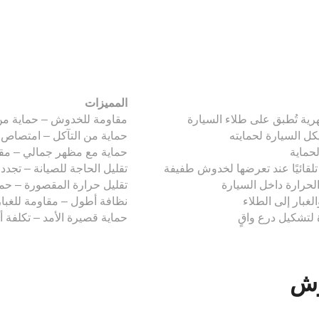
المميزات
رية تُطبق على طلاء السيارة
مقاومة للخدوش – حماية من 
 السيارة لحمايته
حماية من التآكل – امتصاص ا
لحماية
حماية مع مظهر جمالي – مقاو
تلقائيًا عند تعرضها لخدوش طفيفة
تقليل الحاجة للصيانة – تجدد
لحرارة داخل السيارة
تقليل حرارة المقصورة – حما
غبار إلى الطلاء
نظافة أطول – مقاومة للغبار 
لتشكيل درع واقٍ
حماية قصيرة الأمد – تكلفة أ
وش