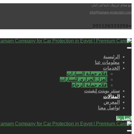
مع همام عربيتك دايما فى أمان
info@hamam-protection.com
+201126333259
الرئيسية
معلومات عنا
الخدمات
افلام حماية السيارات
العزل الحراري للسيارات
أفلام حماية الزجاج
سنتر بوينت إيفينت
المقالات
المعرض
تواصل معنا
اتصل بنا