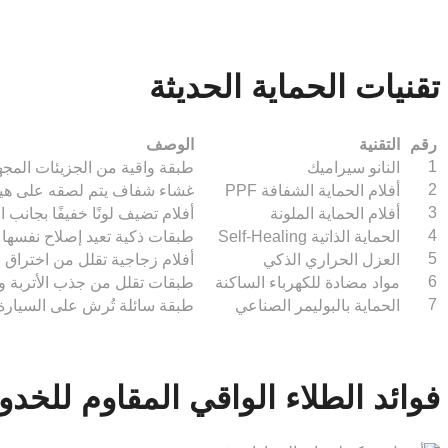
تقنيات الحماية الحديثة
رقم
التقنية
الوصف
1
النانو سيراميك
طبقة واقية من الجزيئات المجه
2
أفلام الحماية الشفافة PPF
غشاء شفاف يتم لصقه على هيكل
3
أفلام الحماية الملونة
أفلام تضيف لونًا خفيفًا بجانب ا
4
الحماية الذاتية Self-Healing
طبقات ذكية تعيد إصلاح نفسها 
5
العزل الحراري الذكي
أفلام زجاجية تقلل من اختراق ا
6
مواد مضادة للكهرباء الساكنة
طبقات تقلل من جذب الأتربة وال
7
الحماية بالبوليمر الصناعي
طبقة سائلة تُرش على السيارة 
فوائد الطلاء الواقي المقاوم للخد