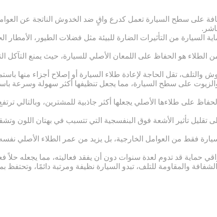
فة على سطح السيارة تعمل كدرع واقٍ ضد الخدوش الناتجة عن العوامل 
اشر.
ة السيارة من التأثيرات الضارة للبيئة مثل فضلات الطيور، الأمطار ا
 الطلاء هو الحفاظ على اللمعان الأصلي للسيارة، حيث يمنع التآكل الت
دوش والتلف، تقل الحاجة لإعادة طلاء السيارة أو إصلاح أجزاء منها باستم
ة والزيوت على سطح السيارة، مما يجعل تنظيفها أكثر سهولة وسرعة باس
لحفاظ على طلاءها الأصلي يجعلها أكثر جاذبية للمشترين، وبالتالي ترت
لى تقليل تأثير الأشعة فوق البنفسجية التي تتسبب في بهتان اللون وتش
يارة فقط من العوامل الخارجية، بل يزيد من عمر الطلاء الأصلي نفسه
قي حماية قد تدوم لعدة سنوات دون أن يفقد فعاليته، مما يجعله حلاً فعا
شفافة والمقاومة للتلف، تبدو السيارة نظيفة ومرتبة دائمًا، وتحتفظ بمظ