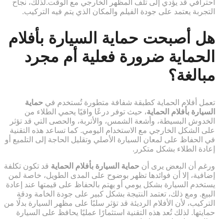
احترافي قد يؤدي إلى تلف المظهر الخارجي مع الوقت.لذلك، نجاح
التجربة يعتمد على جودة الفيلم والمكان الذي يتم فيه التركيب.
هل أصبحت حماية السيارة بأفلام
الحماية ضرورة فعلية أم مجرد
مبالغة؟
تعمل أفلام الحماية كطبقة شفافة متطورة تُستخدم في
حماية
السيارة بأفلام الحماية
، حيث توفر درعًا واقيًا يحمي الطلاء من
الخدوش البسيطة، وأشعة الشمس، والأتربة، والحصى التي قد تؤثر
على الشكل الخارجي مع الاستخدام اليومي. كما تساعد هذه التقنية
في الحفاظ على لمعان السيارة الأصلي وتقليل الحاجة إلى التلميع أو
إعادة الطلاء بشكل متكرر.
ورغم أن البعض يرى أن
حماية السيارة بأفلام الحماية
قد تكون تكلفة
إضافية، إلا أن فوائدها تظهر بوضوح على المدى الطويل، خاصة لمن
يستخدم السيارة بشكل يومي أو يهتم بالحفاظ على قيمتها عند إعادة
البيع. ومع ذلك، تعتمد النتيجة بشكل كبير على جودة الخامة ودقة
التركيب، لأن الأفلام الرديئة قد تؤثر سلبًا على مظهر السيارة بدلًا من
حمايتها. لذلك تُعد هذه التقنية استثمارًا عمليًا يحافظ على السيارة