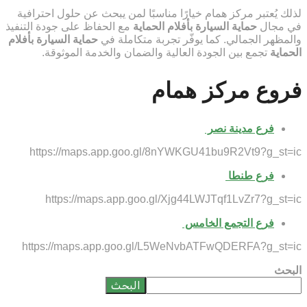
لذلك يُعتبر مركز همام خيارًا مناسبًا لمن يبحث عن حلول احترافية
في مجال
حماية السيارة بأفلام الحماية
مع الحفاظ على جودة التنفيذ
والمظهر الجمالي. كما يوفّر تجربة متكاملة في
حماية السيارة بأفلام
الحماية
تجمع بين الجودة العالية والضمان والخدمة الموثوقة.
فروع مركز همام
فرع مدينة نصر
https://maps.app.goo.gl/8nYWKGU41bu9R2Vt9?g_st=ic
فرع طنطا
https://maps.app.goo.gl/Xjg44LWJTqf1LvZr7?g_st=ic
فرع التجمع الخامس
https://maps.app.goo.gl/L5WeNvbATFwQDERFA?g_st=ic
البحث
البحث