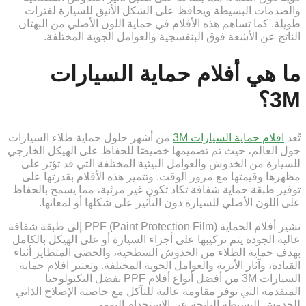
والصدمات البسيطة ويحافظ على الشكل الأنيق للسيارة لفترات
طويلة. كما تساهم هذه الأفلام في حماية اللون الأصلي من البهتان
الناتج عن الأشعة فوق البنفسجية والعوامل الجوية المختلفة.
ما هي أفلام حماية السيارات
3M؟
تُعد
افلام حماية السيارات 3M
من أشهر حلول حماية طلاء السيارات
حول العالم، حيث تم تصميمها خصيصًا للحفاظ على الهيكل الخارجي
للسيارة من الخدوش والعوامل البيئية المختلفة التي قد تؤثر على
مظهرها وقيمتها مع مرور الوقت. وتتميز هذه الأفلام بقدرتها على
توفير طبقة حماية شفافة تكاد تكون غير مرئية، مما يسمح بالحفاظ
على اللون الأصلي للسيارة دون التأثير على شكلها أو لمعانها.
تشير أفلام الحماية PPF (Paint Protection Film) إلى طبقة شفافة
عالية الجودة يتم تركيبها على أجزاء السيارة أو على الهيكل بالكامل
بهدف حماية الطلاء من الخدوش السطحية، والحصى المتطاير أثناء
القيادة، وآثار الأتربة والعوامل الجوية المختلفة. وتعتبر افلام حماية
السيارات 3M من أفضل أنواع أفلام PPF بفضل التكنولوجيا
المتقدمة التي توفر مقاومة عالية للتآكل مع خاصية الإصلاح الذاتي
للخدوش البسيطة الناتجة عن الاستخدام اليومي.