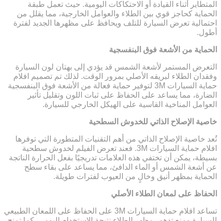
المتطاير أثناء القيادة أو الاحتكاكات اليومية. حيث تعمل طبقة
الحماية كحاجز قوي بين الطلاء والعوامل الخارجية، مما يقلل من
احتمالية تعرض السيارة للتلف ويحافظ على مظهرها الجديد لفترة
أطول.
الحماية من الأشعة فوق البنفسجية
التعرض المستمر لأشعة الشمس قد يؤدي إلى بهتان لون السيارة
وفقدان الطلاء لبريقه الأصلي بمرور الوقت. لذلك تم تصميم افلام
حماية السيارات 3M لتوفير حماية فعالة من الأشعة فوق البنفسجية
الضارة، مما يساعد على الحفاظ على ثبات اللون وتقليل تأثير
العوامل المناخية القاسية على الهيكل الخارجي للسيارة.
خاصية الإصلاح الذاتي للخدوش السطحية
تُعد خاصية الإصلاح الذاتي من أهم التقنيات المتطورة التي توفرها
افلام حماية السيارات 3M. فعند تعرض الفيلم لخدوش سطحية
بسيطة، يمكن أن تختفي هذه العلامات تدريجيًا بفعل الحرارة الناتجة
عن أشعة الشمس أو الماء الدافئ، مما يساعد على بقاء سطح
الحماية بمظهر أنيق وخالٍ من العيوب لفترات طويلة.
الحفاظ على لمعان الطلاء الأصلي
تساعد افلام حماية السيارات 3M على الحفاظ على اللمعان الطبيعي
للسيارة ومنع تدهور مظهر الطلاء نتيجة الاستخدام اليومي. كما تمنح