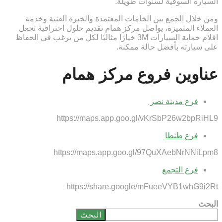
السيارة السوقية لسنوات طويلة.
ومن خلال الجمع بين الخامات المعتمدة والخبرة الفنية وخدمة
العملاء المتميزة، يواصل مركز همام تقديم حلول احترافية تجعل
افلام حماية السيارات 3M خيارًا مثاليًا لكل من يرغب في الحفاظ
على سيارته بأفضل حالة ممكنة.
عناوين فروع مركز همام
فرع مدينة نصر
https://maps.app.goo.gl/vKrSbP26w2bpRiHL9
فرع طنطا
https://maps.app.goo.gl/97QuXAebNrNNiLpm8
فرع التجمع
https://share.google/mFueeVYB1whG9i2Rt
البحث
البحث