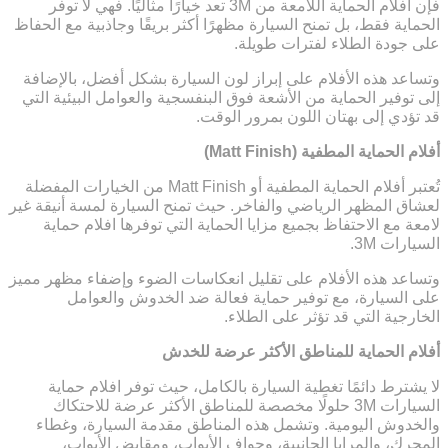
فإن أفلام الحماية اللامعة من 3M تعد خيارًا مثاليًا. فهي لا توفر
الحماية فقط، بل تمنح السيارة مظهرًا أكثر بريقًا وجاذبية مع الحفاظ
على جودة الطلاء لفترات طويلة.
وتساعد هذه الأفلام على إبراز لون السيارة بشكل أفضل، بالإضافة
إلى توفير الحماية من الأشعة فوق البنفسجية والعوامل البيئية التي
قد تؤدي إلى بهتان اللون بمرور الوقت.
أفلام الحماية المطفية (Matt Finish)
تُعتبر أفلام الحماية المطفية أو Matt Finish من الخيارات المفضلة
لعشاق المظهر الرياضي والفاخر. حيث تمنح السيارة لمسة أنيقة غير
لامعة مع الاحتفاظ بجميع مزايا الحماية التي توفرها افلام حماية
السيارات 3M.
وتساعد هذه الأفلام على تقليل انعكاسات الضوء وإضفاء مظهر مميز
على السيارة، مع توفير حماية فعالة ضد الخدوش والعوامل
الخارجية التي قد تؤثر على الطلاء.
أفلام الحماية للمناطق الأكثر عرضة للخدش
لا يشترط دائمًا تغطية السيارة بالكامل، حيث توفر افلام حماية
السيارات 3M حلولًا مخصصة للمناطق الأكثر عرضة للاحتكاك
والخدوش اليومية. وتشمل هذه المناطق مقدمة السيارة، وغطاء
المحرك، والمرايا الجانبية، وحواف الأبواب، ومقابض الأبواب،